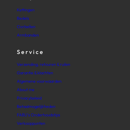
Kettingen
Bedels
Oorbellen
Armbanden
Service
Verzending, retouren & ruilen
Garantie & klachten
Algemene voorwaarden
About me
Privacybeleid
Betaalmogelijkheden
FABU’s Onderhoudstips
Verkooppunten