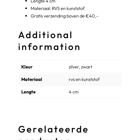
Lengte 4 cm
i
Materiaal: RVS en kunststof
l
Gratis verzending boven de €40,-
v
e
Additional
r
q
information
u
a
n
Kleur
zilver, zwart
t
Materiaal
rvs en kunststof
i
t
Lengte
4 cm
y
Gerelateerde