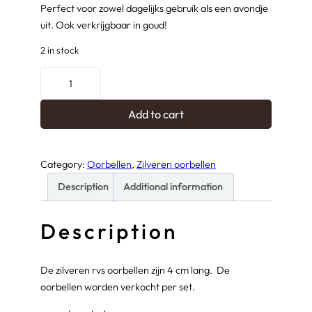
Perfect voor zowel dagelijks gebruik als een avondje
uit. Ook verkrijgbaar in goud!
2 in stock
O
o
r
Add to cart
b
e
l
Category:
Oorbellen
, 
Zilveren oorbellen
l
Description
Additional information
e
n
Description
S
e
n
De zilveren rvs oorbellen zijn 4 cm lang. De
n
oorbellen worden verkocht per set.
a
z