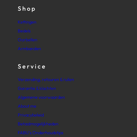
Shop
Kettingen
Bedels
Oorbellen
Armbanden
Service
Verzending, retouren & ruilen
Garantie & klachten
Algemene voorwaarden
About me
Privacybeleid
Betaalmogelijkheden
FABU’s Onderhoudstips