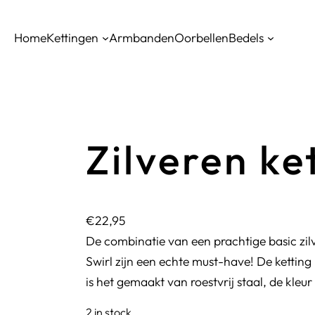
Home
Kettingen
Armbanden
Oorbellen
Bedels
Zilveren ke
€
22,95
De combinatie van een prachtige basic zilv
Swirl zijn een echte must-have! De ketting
is het gemaakt van roestvrij staal, de kleur 
2 in stock