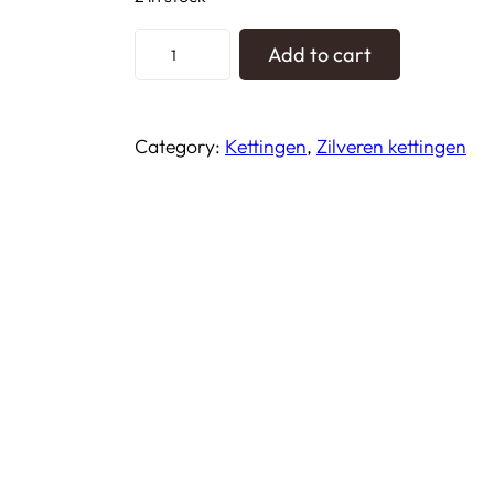
Z
Add to cart
i
l
v
Category:
Kettingen
, 
Zilveren kettingen
e
r
e
n
k
e
t
t
i
n
g