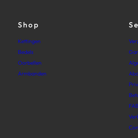
Shop
S
Kettingen
Ver
Bedels
Gar
Oorbellen
Alg
Armbanden
Abo
Pri
Bet
FAB
Ver
Con