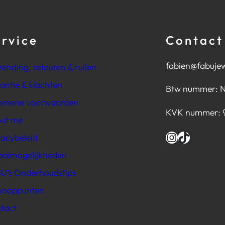
ervice
Contact
fabien@fabujew
zending, retouren & ruilen
antie & klachten
Btw nummer: 
emene voorwaarden
KVK nummer: 
ut me
Instagram
TikTok
vacybeleid
aalmogelijkheden
U’s Onderhoudstips
kooppunten
tact