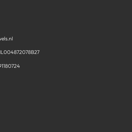
els.nl
NL004872078B27
91180724